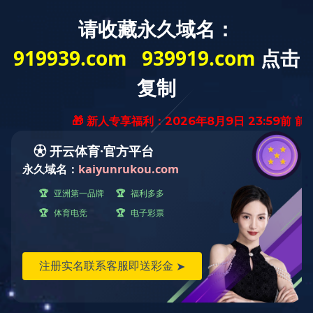
教工餐厅其他原材料协议供货商招标采购项
16
目公开招标公告
https://www.jszbtb.com/#/bulletinDeta
2025-07
bulletinT...
开云在线平台湖西校区学生餐厅其他原材料
11
协议供货商招标采购项目公开招标公告
https://www.jszbtb.com/#/bulletinDeta
2025-07
bulletinT...